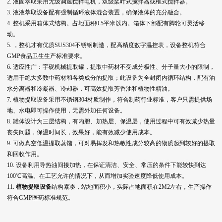
2. 液固萃取采用无级调速搅拌电机，双级桨叶式搅拌器或框式搅拌器。
3. 液液萃取设备配有强制循环液体混合装置，确保液体的充分融合。
4. 整机采用箱体式结构。占地面积0.5平米以内。箱体下部配有脚轮可灵活移
动。
5.
，整机才有优质SUS304不锈钢制造，配高精度数字温控表，设备整机符合
GMP食品卫生生产标准要求。
6. 适应性广：宇砚机械提取罐，提取中药材不受成分极性、分子量大小的限制，
适用于绝大多数中药材和各类成分的提取；此设备为全封闭内循环结构，配有油
水分离器和冷凝器、冷却器，可高效提取芳香油和植物性精油。
7. 植物提取设备采用不锈钢304材质制作，符合制药行业标准，客户只需提供场
地、水电即可操作使用，无需外加任何设备。
8. 罐体设计为三层结构，有内胆、加热层、保温层，使用过程中可有效减少热量
丧失问题，保温时间长，效果好，能有效减少使用成本。
9. 可做真空低温提取蒸馏，可对易挥发和热敏性成分较高的物质起到较好的提取
和回收作用。
10. 设备利用导热油间接加热，在保证清洁、安全、常压的条件下能较快到达
100℃高温。在工艺允许的情况下，从而增加实验速度降低使用成本。
11.
植物提取设备
结构紧凑，站地面积小，实际占地面积在2M2左右，生产操作
符合GMP医药标准规范。