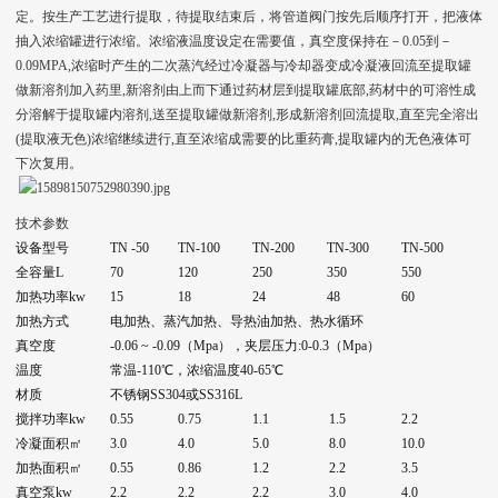
定。按生产工艺进行提取，待提取结束后，将管道阀门按先后顺序打开，把液体
抽入浓缩罐进行浓缩。浓缩液温度设定在需要值，真空度保持在－0.05到－
0.09MPA,浓缩时产生的二次蒸汽经过冷凝器与冷却器变成冷凝液回流至提取罐
做新溶剂加入药里,新溶剂由上而下通过药材层到提取罐底部,药材中的可溶性成
分溶解于提取罐内溶剂,送至提取罐做新溶剂,形成新溶剂回流提取,直至完全溶出
(提取液无色)浓缩继续进行,直至浓缩成需要的比重药膏,提取罐内的无色液体可
下次复用。
技术参数
设备型号
TN -50
TN-100
TN-200
TN-300
TN-500
全容量L
70
120
250
350
550
加热功率kw
15
18
24
48
60
加热方式
电加热、蒸汽加热、导热油加热、热水循环
真空度
-0.06 ~ -0.09（Mpa），夹层压力:0-0.3（Mpa）
温度
常温-110℃，浓缩温度40-65℃
材质
不锈钢SS304或SS316L
搅拌功率kw
0.55
0.75
1.1
1.5
2.2
冷凝面积㎡
3.0
4.0
5.0
8.0
10.0
加热面积㎡
0.55
0.86
1.2
2.2
3.5
真空泵kw
2.2
2.2
2.2
3.0
4.0