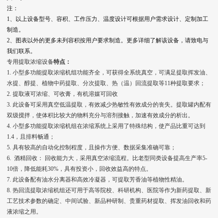
注：
1、以上设备型号、容积、工作压力、温度设计可根据用户需求设计、定制加工
制造。
2、图表以外的更多未列容积按用户要求制造。更多详细了解该设备，请致电与
我们联系。
专用提取浓缩设备
特点：
1. 小型多功能提取浓缩机组功能齐全，可获得全系统真空，可满足提取挥发油、
水提、醇提、植物中药提取、分次提取、热（温）回流提取等11种提取要求；
2. 提取液可浓缩、可收膏，有机溶媒可回收
3. 此设备可采用真空低温提取，有效减少热敏性有效成分的丧失。提取罐内配有
双级搅拌，使体积比较大的物料充分与溶剂接触，加速有效成分的析出。
4. 小型多功能提取浓缩机组在浓缩系统上采用了特殊结构，使产品比重可达到
1.4，且排料畅通；
5. 具有较高的自动化控制程度，且操作方便、数据采集准确可靠；
6. 酒精回收： 回收能力大，采用真空浓缩流程。比老型同类设备提高生产率5-
10倍，降低能耗30%，具有投资小，回收效益高的特点。
7. 此设备配有油水分离器和高效冷凝器，可提取芳香油等植物性精油。
8. 热回流提取浓缩机组还可用于高等院校、科研机构、医院等作为新药提取、新
工艺技术参数的确定、中间试验、新品种研制、贵重药材提取、挥发油回收和药
液浓缩之用。