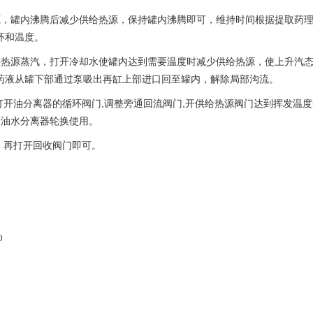
源，罐内沸腾后减少供给热源，保持罐内沸腾即可，维持时间根据提取药
持循环和温度。
层热源蒸汽，打开冷却水使罐内达到需要温度时减少供给热源，使上升汽
使药液从罐下部通过泵吸出再缸上部进口回至罐内，解除局部沟流。
打开油分离器的循环阀门,调整旁通回流阀门,开供给热源阀门达到挥发温
,再个油水分离器轮换使用。
，再打开回收阀门即可。
0