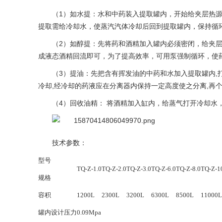
（1）如水提：水和中药装入提取罐内，开始给夹层热
提取需给冷却水，使蒸汽汽体冷却后回到提取罐内，保
（2）如醇提：先将药和酒精加入罐内必须密闭，给夹
成液态酒精回流即可，为了提高效率，可用泵强制循环，
（3）提油：先把含有挥发油的中药和水加入提取罐内,
冷却,经冷却的药液应在分离器内保持一定高度使之分离
（4）回收油精： 将酒精加入缸内，给蒸气打开冷却水
技术参数：
型号
TQ-Z-1.0
TQ-Z-2.0
TQ-Z-3.0
TQ-Z-6.0
TQ-Z-8.0
TQ-Z-1
规格
容积
1200L
2300L
3200L
6300L
8500L
11000L
罐内设计压力
0.09Mpa