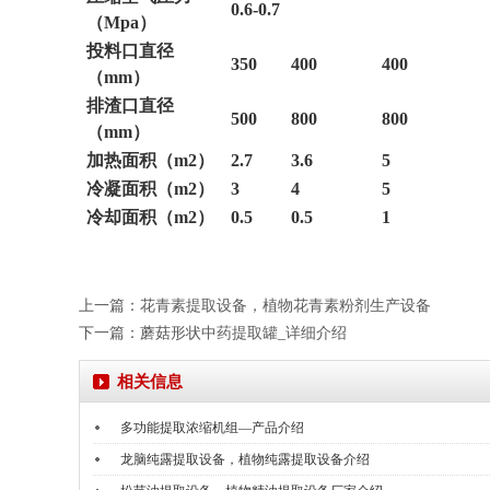
0.6-0.7
（Mpa）
投料口直径
350
400
400
（mm）
排渣口直径
500
800
800
（mm）
加热面积（m2）
2.7
3.6
5
冷凝面积（m2）
3
4
5
冷却面积（m2）
0.5
0.5
1
上一篇：
花青素提取设备，植物花青素粉剂生产设备
下一篇：
蘑菇形状中药提取罐_详细介绍
相关信息
多功能提取浓缩机组—产品介绍
龙脑纯露提取设备，植物纯露提取设备介绍