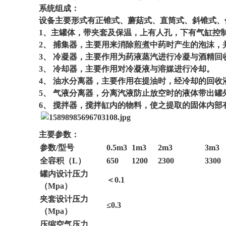
系统组成：
设备主要形式有正锥式、蘑菇式、直筒式、斜锥式、
1、主罐体，带夹套及保温，上有人孔，下有气缸控
2、 捕集器，主要用来消除煎煮中药时产生的泡沫
3、 冷凝器，主要作用为药液蒸汽进行冷凝与酒精回
3、 冷却器，主要作用对冷凝液与溶媒进行冷却。
4、 油水分离器，主要作用在提油时，经冷却的回
5、 气液分离器，分离汽液防止放空时的液体带出罐
6、 搅拌器，搅拌缸内的物料，使之提取的固体内
主要参数：
参数/型号
0.5m3
1m3
2m3
3m3
全容积（L）
650
1200
2300
3300
罐内设计压力
＜0.1
（Mpa）
夹套设计压力
≤0.3
（Mpa）
压缩空气压力