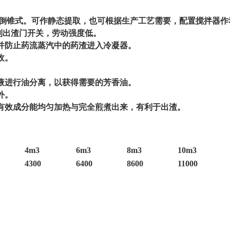
倒锥式。可作静态提取，也可根据生产工艺需要，配置搅拌器作
制出渣门开关，劳动强度低。
，并防止药流蒸汽中的药渣进入冷凝器。
收。
收液进行油分离，以获得需要的芳香油。
外。
部有效成分能均匀加热与完全煎煮出来，有利于出渣。
4m3
6m3
8m3
10m3
4300
6400
8600
11000